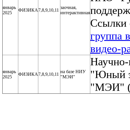
поддер
январь
заочная,
ФИЗИКА
7,8,9,10,11
2025
интерактивная
Ссылки 
группа 
видео-р
Научно-
"Юный э
январь
на базе НИУ
ФИЗИКА
7,8,9,10,11
2025
"МЭИ"
"МЭИ" 