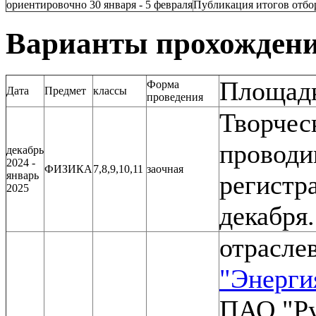
ориентировочно 30 января - 5 февраля
Публикация итогов отбо
Варианты прохождени
Площад
Форма
Дата
Предмет
классы
проведения
Творчес
провод
декабрь
2024 -
ФИЗИКА
7,8,9,10,11
заочная
январь
регистр
2025
декабря.
отрасле
"Энерги
ПАО "Ру