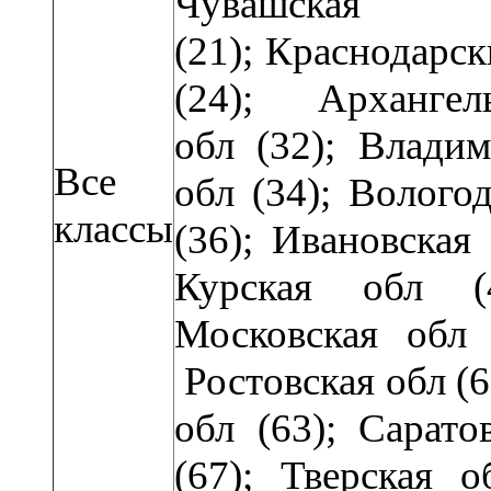
Чувашская
(21); Краснодарск
(24);
Арханге
обл (32);
Владим
Все
обл (34); Волого
классы
(36); Ивановская 
Курская обл (
Московская обл 
Ростовская обл (6
обл (63); Сарато
(67); Тверская о