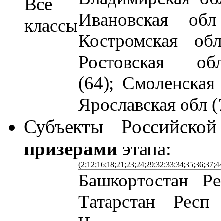
Все
Ивановская обл
классы
Костромская об
Ростовская о
(64);
Смоленская 
Ярославская обл (7
Субъекты Российской
призерами
этапа:
(2;12;16;18;21;23;24;29;32;33;34;35;36;37;4
Башкортостан Р
Татарстан Респ