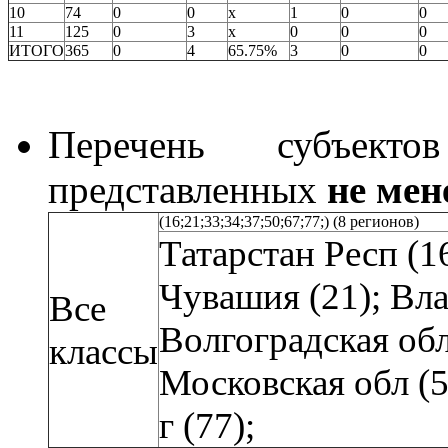
10
74
0
0
х
1
0
0
11
125
0
3
х
0
0
0
ИТОГО
365
0
4
65.75%
3
0
0
Перечень субъекто
представленных
не мен
(16;21;33;34;37;50;67;77;) (8 регионов)
Татарстан Респ (1
Чувашия (21); Вла
Все
Волгоградская обл
классы
Московская обл (5
г (77);