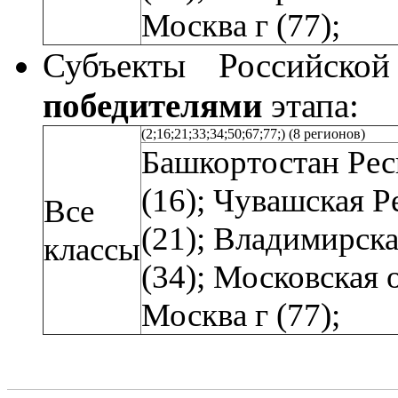
Москва г (77);
Субъекты Российской
победителями
этапа:
(2;16;21;33;34;50;67;77;) (8 регионов)
Башкортостан Рес
(16);
Чувашская Р
Все
(21);
Владимирская
классы
(34);
Московская о
Москва г (77);