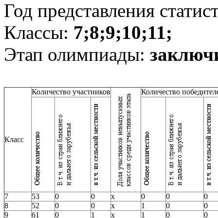
Год представления статис
Классы:
7;8;9;10;11;
Этап олимпиады:
заключ
Количество участников
Количество победител
Класс
7
53
0
0
х
0
0
0
8
52
0
0
х
1
0
0
9
61
0
1
х
1
0
0