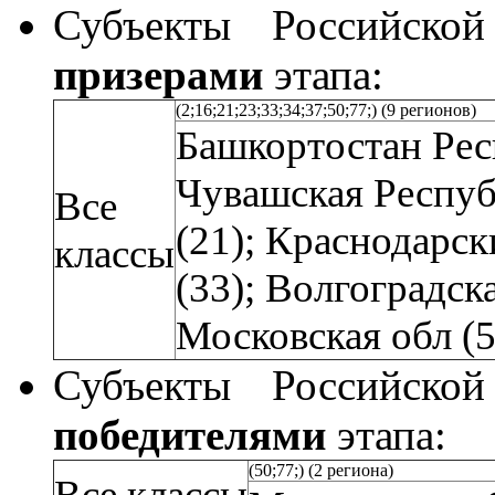
Субъекты Российской
призерами
этапа:
(2;16;21;23;33;34;37;50;77;) (9 регионов)
Башкортостан Респ
Чувашская Респу
Все
(21);
Краснодарски
классы
(33); Волгоградска
Московская обл (5
Субъекты Российской
победителями
этапа:
(50;77;) (2 региона)
Все классы