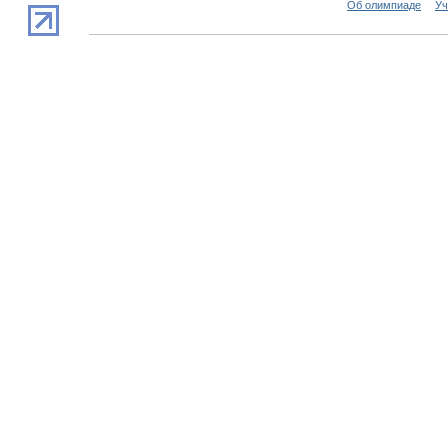
Об олимпиаде
Уч