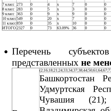
7 класс
273
0
4
x
7
0
0
8 класс
283
0
5
x
3
0
0
9 класс
363
0
9
x
9
0
0
10 класс
549
0
20
x
7
0
0
11 класс
859
0
35
x
10
0
0
ИТОГО
2327
0
73
63.09%
36
0
0
Перечень субъекто
представленных
не мен
(2;16;18;21;24;33;34;37;38;44;50;61;64;67;7
Башкортостан Ре
Удмуртская Рес
Чувашия (21);
Владимирская обл