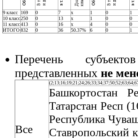
9 класс
169
0
7
x
1
0
1
10 класс
250
0
13
x
1
0
0
11 класс
413
0
16
x
4
0
0
ИТОГО
832
0
36
50.37%
6
0
1
Перечень субъекто
представленных
не мен
(2;13;16;19;21;24;26;33;34;37;50;52;63;64;6
Башкортостан Р
Татарстан Респ (1
Республика Чуваши
Все
Ставропольский кр