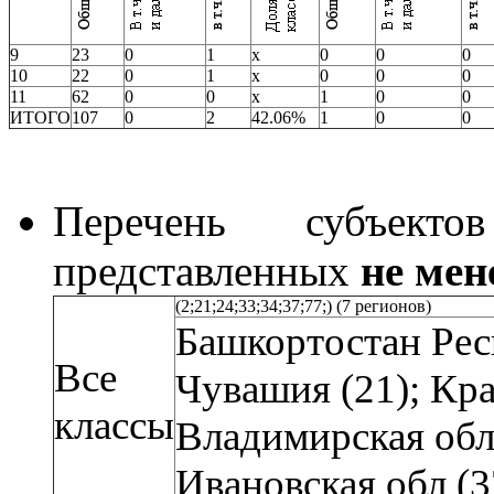
9
23
0
1
х
0
0
0
10
22
0
1
х
0
0
0
11
62
0
0
х
1
0
0
ИТОГО
107
0
2
42.06%
1
0
0
Перечень субъекто
представленных
не мен
(2;21;24;33;34;37;77;) (7 регионов)
Башкортостан Рес
Все
Чувашия (21); Кра
классы
Владимирская обл 
Ивановская обл (37