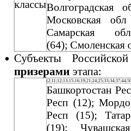
классы
Волгоградская о
Московская обл 
Самарская об
(64);
Смоленская о
Субъекты Российской
призерами
этапа:
(2;11;12;13;15;16;19;21;24;25;33;34;37;44;5
Башкортостан Рес
Респ (12);
Морд
Респ (15); Тата
(19); Чувашска