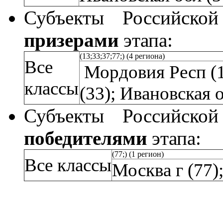
Субъекты Российской
призерами
этапа:
(13;33;37;77;) (4 региона)
Все
Мордовия Респ (
классы
(33); Ивановская 
Субъекты Российской
победителями
этапа:
(77;) (1 регион)
Все классы
Москва г (77)