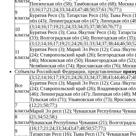
классы
Пензенская обл (58); Тамбовская обл (68); Москва г
(3;16;17;21;24;33;34;43;47;48;50;57;61;76;77;)
9
Бурятия Респ (3); Татарстан Респ (16); Тыва Респ 
классы
обл (43); Ленинградская обл (47); Липецкая обл (48
(3;14;16;17;19;21;24;33;34;35;37;38;50;76;77;)
10
Бурятия Респ (3); Саха /Якутия/ Респ (14); Татарс
классы
(33); Волгоградская обл (34); Вологодская обл (35)
(3;12;14;16;17;19;21;24;26;31;33;34;37;38;44;46;50;5
Бурятия Респ (3); Марий Эл Респ (12); Саха /Якути
11
(24); Ставропольский край (26); Белгородская обл 
классы
(46); Московская обл (50); Нижегородская обл (52);
Челябинская обл (74); Ярославская обл (76); Моск
Субъекты Российской Федерации, представленные
приз
(3;12;14;16;17;19;21;24;26;33;34;37;38;43;44;46;47;4
Бурятия Респ (3); Марий Эл Респ (12); Саха /Якути
Все
(24); Ставропольский край (26); Владимирская обл 
классы
(46); Ленинградская обл (47); Липецкая обл (48); М
Тульская обл (71); Ульяновская обл (73); Ярославс
7
(12;21;50;77;)
классы
Марий Эл респ (12); Чувашская Республика Чувашия
8
(21;34;52;58;)
классы
Чувашская Республика Чувашия (21); Волгоградская
(16;17;21;24;33;34;43;47;48;50;57;77;)
9
Татарстан Респ (16); Тыва Респ (17); Чувашская Ре