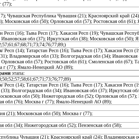
 (77);
(17); Чувашская Республика Чувашия (21); Красноярский край (24)
); Московская обл (50); Орловская обл (57); Ростовская обл (61); 
тан Респ (16); Тыва Респ (17); Хакасия Респ (19); Чувашская Рес
; Ивановская обл (37); Иркутская обл (38); Московская обл (50); Я
2;57;61;67;68;71;73;74;76;77;89;)
я/ Респ (14); Татарстан Респ (16); Тыва Респ (17); Хакасия Респ
(31); Владимирская обл (33); Волгоградская обл (34); Ивановская 
 Орловская обл (57); Ростовская обл (61); Смоленская обл (67); Та
ва г (77); Ямало-Ненецкий АО (89);
ерами
этапа:
8;50;52;57;58;61;67;71;73;76;77;89)
я/ Респ (14); Татарстан Респ (16); Тыва Респ (17); Хакасия Респ
(33); Волгоградская обл (34); Ивановская обл (37); Иркутская обл
осковская обл (50); Нижегородская обл (52); Орловская обл (57); 
кая обл (76); Москва г (77); Ямало-Ненецкий АО (89);
 (21); Московская обл (50); Москва г (77);
 обл (34); Нижегородская обл (52); Пензенская обл (58);
спублика Чувашия (21); Красноярский край (24); Владимирская обл