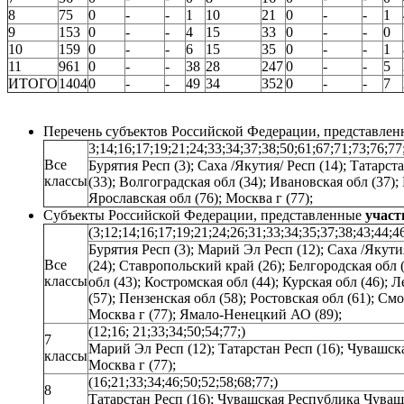
8
75
0
-
-
1
10
21
0
-
-
1
9
153
0
-
-
4
15
33
0
-
-
0
10
159
0
-
-
6
15
35
0
-
-
1
11
961
0
-
-
38
28
247
0
-
-
5
ИТОГО
1404
0
-
-
49
34
352
0
-
-
7
Перечень субъектов Российской Федерации, представле
3;14;16;17;19;21;24;33;34;37;38;50;61;67;71;73;76;77
Все
Бурятия Респ (3); Саха /Якутия/ Респ (14); Татарс
классы
(33); Волгоградская обл (34); Ивановская обл (37);
Ярославская обл (76); Москва г (77);
Субъекты Российской Федерации, представленные
учас
(3;12;14;16;17;19;21;24;26;31;33;34;35;37;38;43;44;4
Бурятия Респ (3); Марий Эл Респ (12); Саха /Якути
Все
(24); Ставропольский край (26); Белгородская обл 
классы
обл (43); Костромская обл (44); Курская обл (46);
(57); Пензенская обл (58); Ростовская обл (61); Смо
Москва г (77); Ямало-Ненецкий АО (89);
(12;16; 21;33;34;50;54;77;)
7
Марий Эл Респ (12); Татарстан Респ (16); Чувашск
классы
Москва г (77);
(16;21;33;34;46;50;52;58;68;77;)
8
Татарстан Респ (16); Чувашская Республика Чувашия