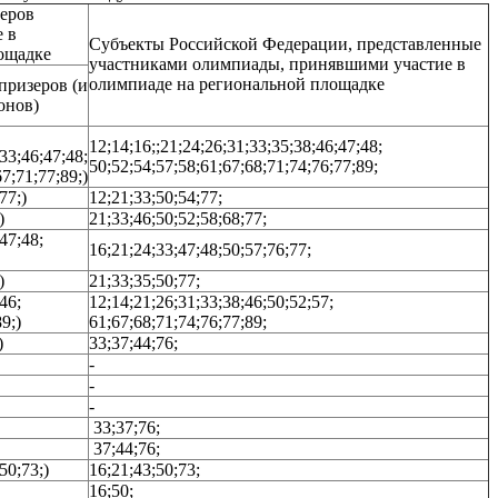
зеров
 в
Субъекты Российской Федерации, представленные
ощадке
участниками олимпиады, принявшими участие в
олимпиаде на региональной площадке
призеров (и
онов)
12;14;16;;21;24;26;31;33;35;38;46;47;48;
33;46;47;48;
50;52;54;57;58;61;67;68;71;74;76;77;89;
7;71;77;89;)
77;)
12;21;33;50;54;77;
)
21;33;46;50;52;58;68;77;
47;48;
16;21;24;33;47;48;50;57;76;77;
)
21;33;35;50;77;
46;
12;14;21;26;31;33;38;46;50;52;57;
9;)
61;67;68;71;74;76;77;89;
)
33;37;44;76;
-
-
-
33;37;76;
37;44;76;
50;73;)
16;21;43;50;73;
16;50;