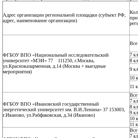
Кол
Адрес организации региональной площадки (субъект РФ,
при
адрес, наименование организации)
рег
Все
7 к
ФГБОУ ВПО «Национальный исследовательский
университет «МЭИ» 77 111250, г.Москва,
8 к
ул.Красноказарменная, д.14 (Москва + выездные
9 к
мероприятия)
10 
11 
Все
7 к
ФГБОУ ВПО «Ивановский государственный
8 к
энергетический университет им. В.И.Ленина» 37 153003,
9 к
г.Иваново, ул.Рабфаковская, д.34 (Иваново)
10 
11 
Все
7 к