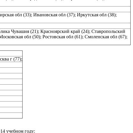
рская обл (33); Ивановская обл (37); Иркутская обл (38);
публика Чувашия (21); Красноярский край (24); Ставропольский
Московская обл (50); Ростовская обл (61); Смоленская обл (67);
ква г (77);
14 учебном году: