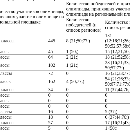
Количество победителей и при
олимпиады, принявших участие
ичество участников олимпиады,
олимпиаде на региональной пл
нявших участие в олимпиаде на
Количество
иональной площадке
Количество 
победителей (и
список реги
список регионов)
131
 классы
445
8 (21;50;77;)
(12;16;21;26;
50;52;57;58;6
лассы
45
1 (50;)
15 (12;21;50;
лассы
64
2 (21;)
18 (21;52;58;
28 (16;21;33;
лассы
102
1 (21;)
50;57;77;)
классы
72
0
16 (21;33;77;
54 (21;26;33;
классы
162
4 (50;77;)
50;67;71;77;8
 классы
34
0
11 (37;44;76;
лассы
0
0
0
лассы
0
0
0
лассы
0
0
0
классы
16
0
5 (37;)
классы
18
0
6 (37;44;76;)
 классы
57
0
17 (16;21;43;
лассы
5
0
1 (50;)