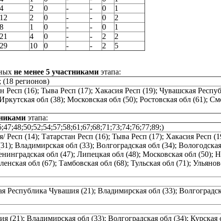
4
2
0
-
-
0
1
12
2
0
-
-
0
2
8
1
0
-
-
0
1
21
4
0
-
-
2
2
29
10
0
-
-
2
5
нных
не менее 5 участниками
этапа:
; (18 регионов)
тан Респ (16); Тыва Респ (17); Хакасия Респ (19); Чувашская Рес
 Иркутская обл (38); Московская обл (50); Ростовская обл (61); Смо
тниками
этапа:
6;47;48;50;52;54;57;58;61;67;68;71;73;74;76;77;89;)
я/ Респ (14); Татарстан Респ (16); Тыва Респ (17); Хакасия Респ
(31); Владимирская обл (33); Волгоградская обл (34); Вологодская
 Ленинградская обл (47); Липецкая обл (48); Московская обл (50);
ленская обл (67); Тамбовская обл (68); Тульская обл (71); Ульянов
ая Республика Чувашия (21); Владимирская обл (33); Волгоградска
 (21); Владимирская обл (33); Волгоградская обл (34); Курская о