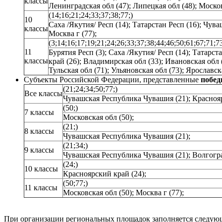
классы
Ленинградская обл (47); Липецкая обл (48); Московс
(14;16;21;24;33;37;38;77;)
10
Саха /Якутия/ Респ (14); Татарстан Респ (16); Чув
классы
Москва г (77);
(3;14;16;17;19;21;24;26;33;37;38;44;46;50;61;67;71;73
11
Бурятия Респ (3); Саха /Якутия/ Респ (14); Татарс
классы
край (26); Владимирская обл (33); Ивановская обл (
Тульская обл (71); Ульяновская обл (73); Ярославс
Субъекты Российской Федерации, представленные
побе
(21;24;34;50;77;)
Все классы
Чувашская Республика Чувашия (21); Красноярс
(50;)
7 классы
Московская обл (50);
(21;)
8 классы
Чувашская Республика Чувашия (21);
(21;34;)
9 классы
Чувашская Республика Чувашия (21); Волгогра
(24;)
10 классы
Красноярский край (24);
(50;77;)
11 классы
Московская обл (50); Москва г (77);
При организации региональных площадок заполняется следующа