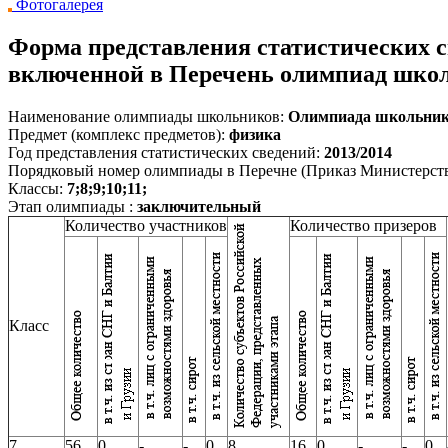
Фотогалерея
Форма представления статистических с
включенной в Перечень олимпиад школь
Наименование олимпиады школьников:
Олимпиада школьник
Предмет (комплекс предметов):
физика
Год представления статистических сведений:
2013/2014
Порядковый номер олимпиады в Перечне (Приказ Министерства 
Классы:
7;8;9;10;11;
Этап олимпиады :
заключительный
Количество участников
Количество призеров
Класс
7
56
0
-
-
0
8
16
0
-
-
0