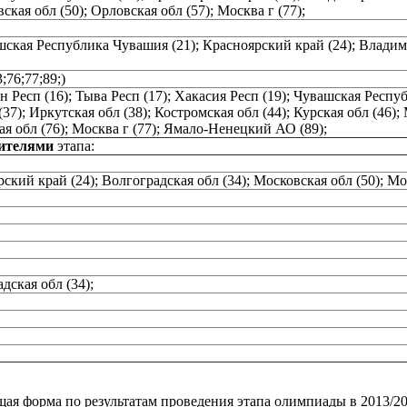
кая обл (50); Орловская обл (57); Москва г (77);
ашская Республика Чувашия (21); Красноярский край (24); Владими
;76;77;89;)
тан Респ (16); Тыва Респ (17); Хакасия Респ (19); Чувашская Рес
37); Иркутская обл (38); Костромская обл (44); Курская обл (46); 
кая обл (76); Москва г (77); Ямало-Ненецкий АО (89);
дителями
этапа:
кий край (24); Волгоградская обл (34); Московская обл (50); Мос
дская обл (34);
я форма по результатам проведения этапа олимпиады в 2013/20